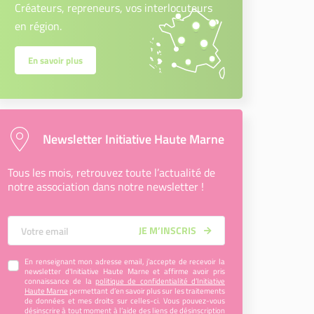
Créateurs, repreneurs, vos interlocuteurs
en région.
En savoir plus
Newsletter Initiative Haute Marne
Tous les mois, retrouvez toute l’actualité de
notre association dans notre newsletter !
Votre Email
JE M’INSCRIS
En renseignant mon adresse email, j’accepte de recevoir la
newsletter d'Initiative Haute Marne et affirme avoir pris
connaissance de la
politique de confidentialité d’Initiative
Haute Marne
permettant d’en savoir plus sur les traitements
de données et mes droits sur celles-ci. Vous pouvez-vous
désinscrire à tout moment à l’aide des liens de désinscription