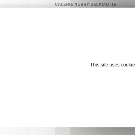
VALÉRIE AUBRY DELAMOTTE
Cabinet Médical
4 rue du caducée
52240 Breuvannes-en-Bassigny
valerie.aubry.delamotte@gmail.com
This site uses cookie