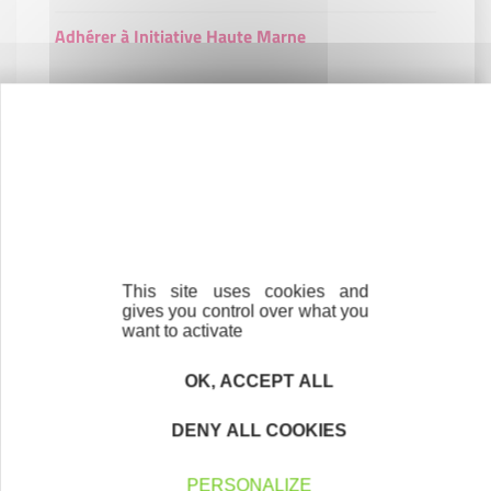
Adhérer à Initiative Haute Marne
Contactez-nous !
Cliquez ici
Créateurs
This site uses cookies and
Trouvez à qui vous adresser
gives you control over what you
want to activate
Créateurs, repreneurs, vos interlocuteurs en
OK, ACCEPT ALL
région.
DENY ALL COOKIES
En savoir plus
PERSONALIZE