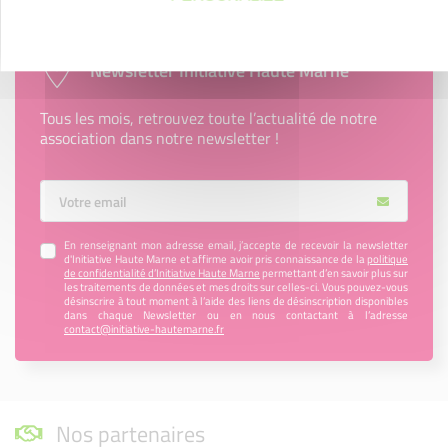
Newsletter Initiative Haute Marne
Tous les mois, retrouvez toute l’actualité de notre
association dans notre newsletter !
Votre Email
En renseignant mon adresse email, j’accepte de recevoir la newsletter
d'Initiative Haute Marne et affirme avoir pris connaissance de la
politique
de confidentialité d’Initiative Haute Marne
permettant d’en savoir plus sur
les traitements de données et mes droits sur celles-ci. Vous pouvez-vous
désinscrire à tout moment à l’aide des liens de désinscription disponibles
dans chaque Newsletter ou en nous contactant à l’adresse
contact@initiative-hautemarne.fr
Nos partenaires