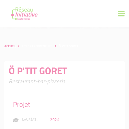
ACCUEIL
LES ENTREPRENEURS
Ö P'TIT GORET
Ö P'TIT GORET
Restaurant-bar-pizzeria
Projet
2024
LAURÉAT :