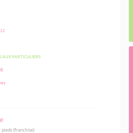
022
S AUX PARTICULIERS
IE
nes
se
 pieds (franchise)