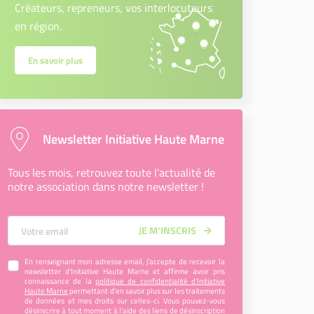
Créateurs, repreneurs, vos interlocuteurs
en région.
En savoir plus
Newsletter Initiative Haute Marne
Tous les mois, retrouvez toute l’actualité de
notre association dans notre newsletter !
Votre Email
JE M’INSCRIS
En renseignant mon adresse email, j’accepte de recevoir la
newsletter d'Initiative Haute Marne et affirme avoir pris
connaissance de la
politique de confidentialité d’Initiative
Haute Marne
permettant d’en savoir plus sur les traitements
de données et mes droits sur celles-ci. Vous pouvez-vous
désinscrire à tout moment à l’aide des liens de désinscription