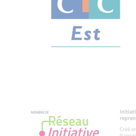
Initia
MEMBRE DE
repren
Créé en
françai