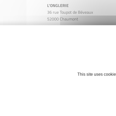
L'ONGLERIE
36 rue Toupot de Béveaux
52000 Chaumont
Mobile : +33 7 88 66 97 04
chaumont@l-onglerie.fr
https://www.planity.com/longlerie-
chaumont-52000?
fbclid=IwAR3F60DD58VPkIcgK-RQ8o
Facebook
This site uses cookie