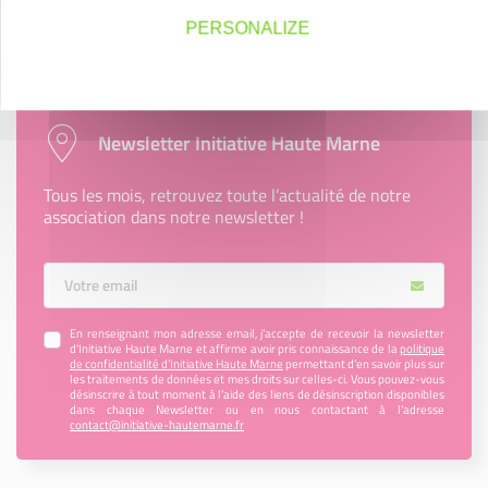
En savoir plus
PERSONALIZE
Newsletter Initiative Haute Marne
Tous les mois, retrouvez toute l’actualité de notre
association dans notre newsletter !
Votre Email
En renseignant mon adresse email, j’accepte de recevoir la newsletter
d'Initiative Haute Marne et affirme avoir pris connaissance de la
politique
de confidentialité d’Initiative Haute Marne
permettant d’en savoir plus sur
les traitements de données et mes droits sur celles-ci. Vous pouvez-vous
désinscrire à tout moment à l’aide des liens de désinscription disponibles
dans chaque Newsletter ou en nous contactant à l’adresse
contact@initiative-hautemarne.fr