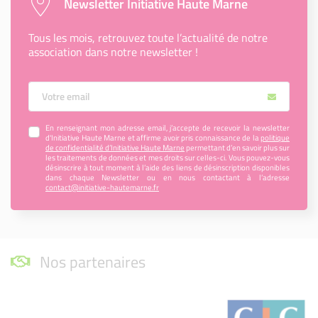
Newsletter Initiative Haute Marne
Tous les mois, retrouvez toute l’actualité de notre
association dans notre newsletter !
Votre Email
En renseignant mon adresse email, j’accepte de recevoir la newsletter
d'Initiative Haute Marne et affirme avoir pris connaissance de la
politique
de confidentialité d’Initiative Haute Marne
permettant d’en savoir plus sur
les traitements de données et mes droits sur celles-ci. Vous pouvez-vous
désinscrire à tout moment à l’aide des liens de désinscription disponibles
dans chaque Newsletter ou en nous contactant à l’adresse
contact@initiative-hautemarne.fr
Nos partenaires