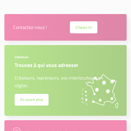
Contactez-nous !
Cliquez ici
Créateurs
Trouvez à qui vous adresser
Créateurs, repreneurs, vos interlocuteurs en
région.
En savoir plus